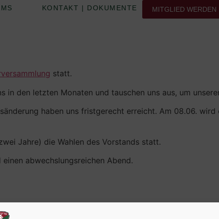
AMS
KONTAKT | DOKUMENTE
MITGLIED WERDEN
erversammlung
statt.
ins in den letzten Monaten und tauschen uns aus, um unser
änderung haben uns fristgerecht erreicht. Am 08.06. wird
e zwei Jahre) die Wahlen des Vorstands statt.
nd einen abwechslungsreichen Abend.