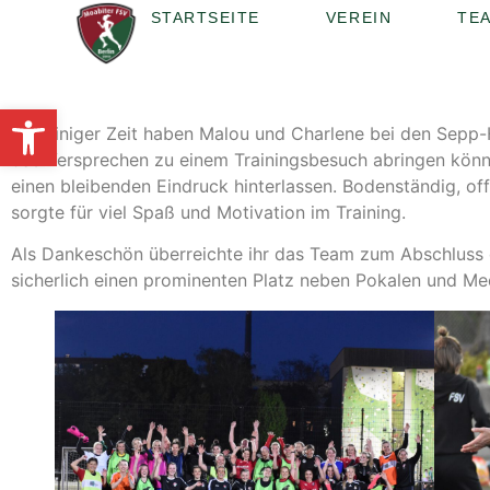
STARTSEITE
VEREIN
TE
Werkzeugleiste öffnen
Vor einiger Zeit haben Malou und Charlene bei den Sepp-
das Versprechen zu einem Trainingsbesuch abringen könne
einen bleibenden Eindruck hinterlassen. Bodenständig, of
sorgte für viel Spaß und Motivation im Training.
Als Dankeschön überreichte ihr das Team zum Abschluss di
sicherlich einen prominenten Platz neben Pokalen und Med