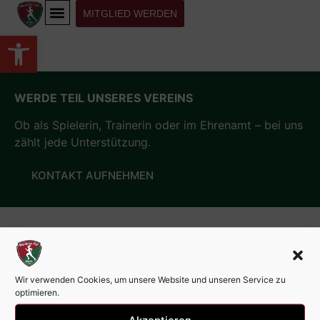
MITGLIED WERDEN
Werkzeugleiste öffnen
WERDE TEIL UNSERES VEREINS
Ob als Spielerin, Trainerin oder im Ehrenamt – bei uns
zählt jede Unterstützung.
KONTAKT AUFNEHMEN
Wir verwenden Cookies, um unsere Website und unseren Service zu
optimieren.
Akzeptieren