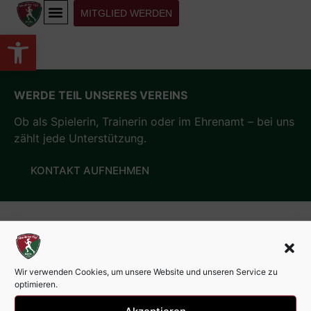
MITGLIED WERDEN
Werkzeugleiste öffnen
WERDE TEIL UNSERES VEREINS
Ob als Spielerin, Trainerin oder im Ehrenamt – bei uns
zählt jede Unterstützung.
KONTAKT AUFNEHMEN
Wir verwenden Cookies, um unsere Website und unseren Service zu
optimieren.
Akzeptieren