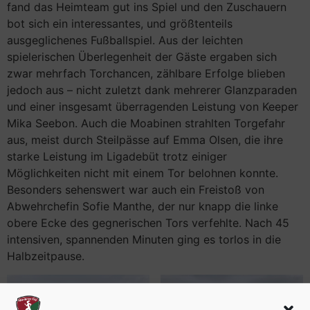
fand das Heimteam gut ins Spiel und den Zuschauern
bot sich ein interessantes, und größtenteils
ausgeglichenes Fußballspiel. Aus der leichten
spielerischen Überlegenheit der Gäste ergaben sich
zwar mehrfach Torchancen, zählbare Erfolge blieben
jedoch aus – nicht zuletzt dank mehrerer Glanzparaden
und einer insgesamt überragenden Leistung von Keeper
Mika Seebon. Auch die Moabinen strahlten Torgefahr
aus, meist durch Steilpässe auf Emma Olsen, die ihre
starke Leistung im Ligadebüt trotz einiger
Möglichkeiten nicht mit einem Tor belohnen konnte.
Besonders sehenswert war auch ein Freistoß von
Abwehrchefin Sofie Manthe, der nur knapp die linke
obere Ecke des gegnerischen Tors verfehlte. Nach 45
intensiven, spannenden Minuten ging es torlos in die
Halbzeitpause.