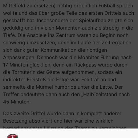
Mittelfeld zu ersetzen) richtig ordentlich Fußball spielen
wollte und das über große Teile des ersten Drittels auch
geschafft hat. Insbesondere der Spielaufbau zeigte sich
geduldig und in vielen Momenten auch zielstrebig in die
Tiefe. Die Anspiele ins Zentrum waren zu Beginn noch
schwierig umzusetzen, doch im Laufe der Zeit ergaben
sich dank guter Kommunikation die richtigen
Anpassungen. Dennoch war die Moabiter Führung nach
17 Minuten glücklich, denn ein Rückpass wurde durch
die Torhüterin der Gäste aufgenommen, sodass ein
indirekter Freistoß die Folge war. Feli trat an und
semmelte die Murmel humorlos unter die Latte. Der
Treffer bedeutete dann auch den „Halb“zeitstand nach
45 Minuten.
Das zweite Drittel wurde dann in komplett anderer
Besetzung absolviert und hier war eine wirklich
bemerkenswerte Leistung des Teams zu verzeichnen.
Keeperin Katha dirigierte lautstark von hinten und das