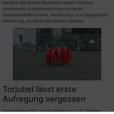
lediglich die letzten Feinheiten regeln: Schmuck
einsammeln, Schienbeinschoner sortieren,
Doppelschleifen binden, das Konzept von Stegstutzen
erklären (ja, da zieht man Socken drunter).
Torjubel lässt erste
Aufregung vergessen
Der Moabiter FSV und die Gäste vom 1. FC Wacker