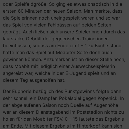
oder Spielfeldgröße. So ging es etwas chaotisch in die
ersten 60 Minuten der neuen Saison. Man merkte, dass
die Spielerinnen noch uneingespielt waren und so war
das Spiel von vielen Fehlpässen auf beiden Seiten
geprägt. Auch ließen sich unsere Spielerinnen durch das
lautstarke Gebrüll der gegnerischen Trainerinnen
beeinflussen, sodass am Ende ein 1 – 1 zu Buche stand,
hätte man das Spiel auf Moabiter Seite doch auch
gewinnen können. Anzumerken ist an dieser Stelle noch,
dass Moabit mit lediglich einer Auswechselspielerin
angereist war, welche in der E-Jugend spielt und an
diesem Tag ausgeholfen hat.
Der Euphorie bezüglich des Punktgewinns folgte dann
sehr schnell ein Dämpfer, Pokalspiel gegen Köpenick. In
der abgelaufenen Saison noch Duelle auf Augenhöhe
war an diesem Dienstagabend im Poststadion nichts zu
holen für den Moabiter FSV. 0 – 15 lautete das Ergebnis
am Ende. Mit diesem Ergebnis im Hinterkopf kann sich