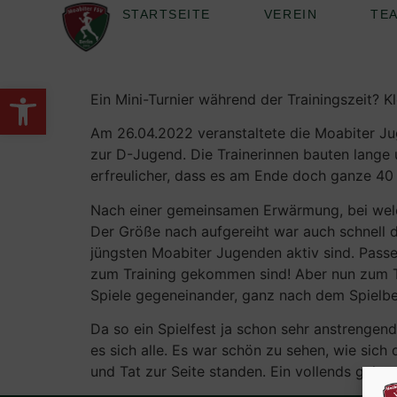
STARTSEITE
VEREIN
TE
Werkzeugleiste öffnen
Ein Mini-Turnier während der Trainingszeit? K
Am 26.04.2022 veranstaltete die Moabiter Jug
zur D-Jugend. Die Trainerinnen bauten lange 
erfreulicher, dass es am Ende doch ganze 40
Nach einer gemeinsamen Erwärmung, bei welch
Der Größe nach aufgereiht war auch schnell de
jüngsten Moabiter Jugenden aktiv sind. Pass
zum Training gekommen sind! Aber nun zum Tur
Spiele gegeneinander, ganz nach dem Spielbet
Da so ein Spielfest ja schon sehr anstrengend
es sich alle. Es war schön zu sehen, wie si
und Tat zur Seite standen. Ein vollends gelu