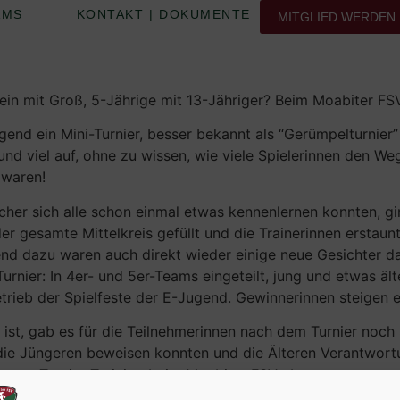
AMS
KONTAKT | DOKUMENTE
MITGLIED WERDEN
lein mit Groß, 5-Jährige mit 13-Jähriger? Beim Moabiter FSV 
end ein Mini-Turnier, besser bekannt als “Gerümpelturnier” 
und viel auf, ohne zu wissen, wie viele Spielerinnen den W
 waren!
er sich alle schon einmal etwas kennenlernen konnten, gi
r gesamte Mittelkreis gefüllt und die Trainerinnen erstaunt
end dazu waren auch direkt wieder einige neue Gesichter d
nier: In 4er- und 5er-Teams eingeteilt, jung und etwas ält
rieb der Spielfeste der E-Jugend. Gewinnerinnen steigen ei
 ist, gab es für die Teilnehmerinnen nach dem Turnier noch
ch die Jüngeren beweisen konnten und die Älteren Verantwo
ngenes Turnier-Training beim Moabiter FSV eben…