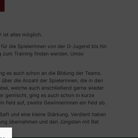
ist alles möglich.
für die Spielerinnen von der G-Jugend bis hin
eg zum Training finden werden. Umso
ng es auch schon an die Bildung der Teams.
 über die Anzahl der Spielerinnen, die in den
abei, welche auch anschließend gerne wieder
er gemischt, ging es auch schon in kurze
n Feld auf, zweite Gewinnerinnen ein Feld ab.
 Saft und eine kleine Stärkung. Verdient haben
rtung übernahmen und den Jüngsten mit Rat