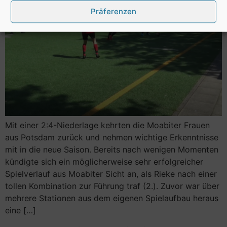
Präferenzen
Mit einer 2:4-Niederlage kehrten die Moabiter Frauen
aus Potsdam zurück und nehmen wichtige Erkenntnisse
mit in die neue Saison. Bereits nach wenigen Momenten
kündigte sich ein möglicherweise sehr erfolgreicher
Spielverlauf aus Moabiter Sicht an, als Rieke nach einer
tollen Kombination zur Führung traf (2.). Zuvor war über
mehrere Stationen aus dem eigenen Spielaufbau heraus
eine […]