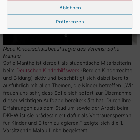
Ablehnen
Präferenzen
Neue Kinderschutzbeauftragte des Vereins: Sofie
Manthe
Sofie Manthe ist derzeit als studentische Mitarbeiterin
beim
Deutschen Kinderhilfswerk
(Bereich Kinderrechte
und Bildung) aktiv und beschäftigt sich dabei bereits
ausführlich mit allen Themen, die Kinder betreffen. „Wir
freuen uns sehr, dass Sofie sich sofort zur Übernahme
dieser wichtigen Aufgabe bereiterklärt hat. Durch ihre
Erfahrungen aus dem Studium sowie der Arbeit beim
DKHW ist sie prädestiniert dafür als Vertrauensperson
für Kinder und Eltern zu agieren.“, zeigte sich die 1.
Vorsitzende Malou Linke begeistert.