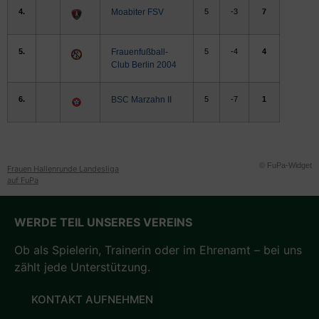
4.
Moabiter FSV
5
-3
7
5.
Frauenfußball-
5
-4
4
Club Berlin 2004
6.
BSC Marzahn II
5
-7
1
© FuPa-Widget
Frauen Hallenrunde Landesliga
auf FuPa
WERDE TEIL UNSERES VEREINS
Ob als Spielerin, Trainerin oder im Ehrenamt – bei uns
zählt jede Unterstützung.
KONTAKT AUFNEHMEN