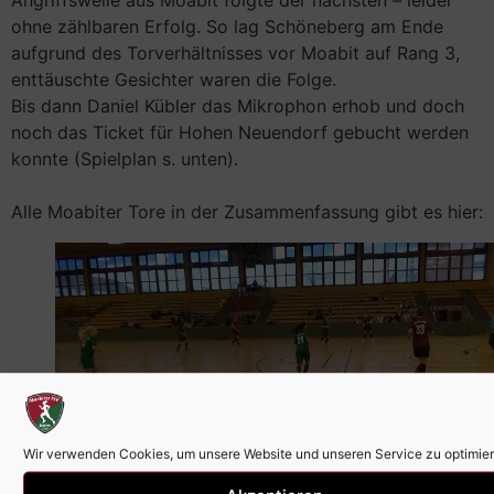
Angriffswelle aus Moabit folgte der nächsten – leider
ohne zählbaren Erfolg. So lag Schöneberg am Ende
aufgrund des Torverhältnisses vor Moabit auf Rang 3,
enttäuschte Gesichter waren die Folge.
Bis dann Daniel Kübler das Mikrophon erhob und doch
noch das Ticket für Hohen Neuendorf gebucht werden
konnte (Spielplan s. unten).
Alle Moabiter Tore in der Zusammenfassung gibt es hier:
Wir verwenden Cookies, um unsere Website und unseren Service zu optimier