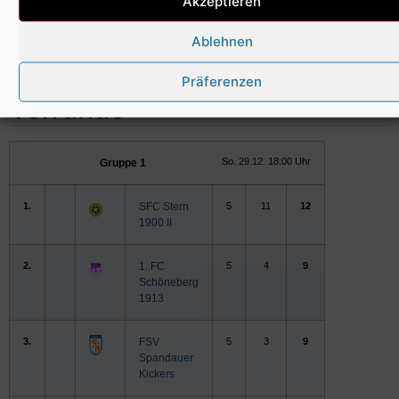
Akzeptieren
Ablehnen
Hauptrunde
Präferenzen
Vorrunde
So. 29.12. 18:00 Uhr
Gruppe 1
1.
SFC Stern
5
11
12
1900 II
2.
1. FC
5
4
9
Schöneberg
1913
3.
FSV
5
3
9
Spandauer
Kickers