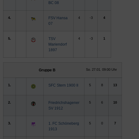
BC 08
4.
FSV Hansa
4
-3
4
07
5.
TSV
4
-3
1
Mariendorf
1897
So. 27.01. 09:00 Uhr
Gruppe B
1.
SFC Stern 1900 II
5
8
13
2.
Friedrichshagener
5
6
10
SV 1912
3.
1. FC Schöneberg
5
0
7
1913