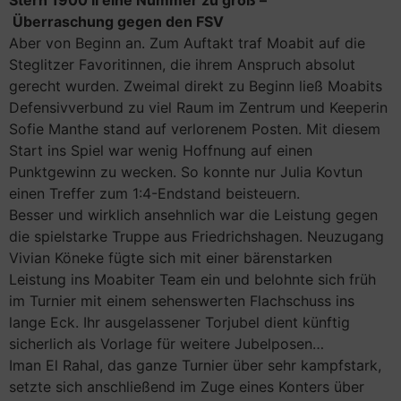
Stern 1900 II eine Nummer zu groß –
Überraschung gegen den FSV
Aber von Beginn an. Zum Auftakt traf Moabit auf die
Steglitzer Favoritinnen, die ihrem Anspruch absolut
gerecht wurden. Zweimal direkt zu Beginn ließ Moabits
Defensivverbund zu viel Raum im Zentrum und Keeperin
Sofie Manthe stand auf verlorenem Posten. Mit diesem
Start ins Spiel war wenig Hoffnung auf einen
Punktgewinn zu wecken. So konnte nur Julia Kovtun
einen Treffer zum 1:4-Endstand beisteuern.
Besser und wirklich ansehnlich war die Leistung gegen
die spielstarke Truppe aus Friedrichshagen. Neuzugang
Vivian Köneke fügte sich mit einer bärenstarken
Leistung ins Moabiter Team ein und belohnte sich früh
im Turnier mit einem sehenswerten Flachschuss ins
lange Eck. Ihr ausgelassener Torjubel dient künftig
sicherlich als Vorlage für weitere Jubelposen…
Iman El Rahal, das ganze Turnier über sehr kampfstark,
setzte sich anschließend im Zuge eines Konters über