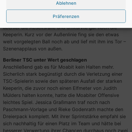
Ablehnen
Nachdem sie kurz nach der Pause nach ähnlichem
Sprint noch frei vor dem Tor den Querpass
Präferenzen
versemmelte, machte sie es in der 73. Minute besser,
überlief die Abseitsfalle und umkurvte gar noch die
Keeperin. Kurz vor der Außenlinie fing sie den etwas
weit vorgelegten Ball noch ab und lief mit ihm ins Tor –
Szenenapplaus von außen.
Berliner TSC unter Wert geschlagen
Anschließend gab es für Moabit kein Halten mehr.
Sicherlich stark begünstigt durch die Verletzung einer
TSC-Spielerin sowie den späteren Ausfall der starken
Keeperin, die zuvor noch einen Elfmeter von Judith
Mülders halten konnte, hatte die Moabiter Offensive
leichtes Spiel. Jessica Graßmann traf noch nach
Paschmann-Vorlage und Rieke Godenrath machte den
Dreierpack komplett. Mit ihrer Sprintstärke empfahl sie
sich nachhaltig für einen Platz im Team und hätte bei
besserer Verwertung ihrer Chancen durchaus noch zwei