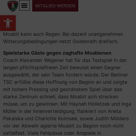
MITGLIED WERDEN
Werkzeugleiste öffnen
KONTAKT | DOKUMENTE
Moabit kann auch Regen. Bei dezent unangenehmen
Witterungsbedingungen netzt Godenrath dreifach.
Spielstarke Gäste gegen zaghafte Moabienen
Coach Alexander Wegener hat für das Testspiel in der
langen pflichtspielfreien Zeit bewusst einen Gegner
ausgewählt, der sein Team fordern würde. Der Berliner
TSC erfüllte diese Hoffnung von Beginn an und zeigte
mit hohem Pressing und geordnetem Spiel über das
starke Zentrum schnell, dass Moabit sich strecken
müsse, um zu gewinnen. Mit Haynah Holletzek und Inga
Müller in der Innenverteidigung, flankiert von Aneta
Pekalska und Charlotte Kolmsee, sowie Judith Mülders
vor der Abwehr agierte Moabit zu Beginn noch nicht
sattelfest. Viele Fehlpässe oder Anspiele in